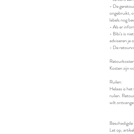
- De geretour
ongebruikt, o
labels nog be
- Als er info
- Bibi's is ni
adviseren je o
- De retourvo
Retourkosten
Kosten zijn v
Ruilen:
Helaas is het
ruilen. Retour
wilt ontvange
Beschadigde a
Let op, artik