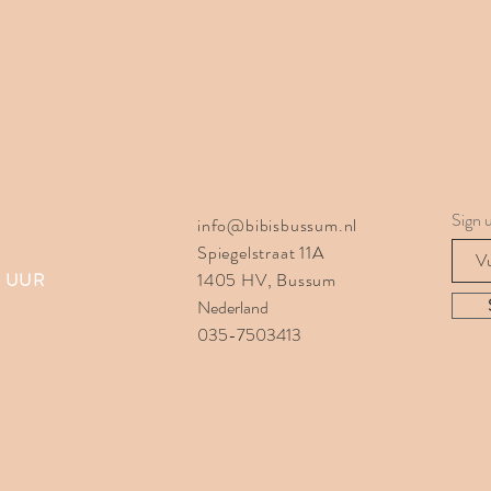
Sign u
info@bibisbussum.nl
Spiegelstraat 11A
30 UUR
1405 HV, Bussum
Nederland
035-7503413