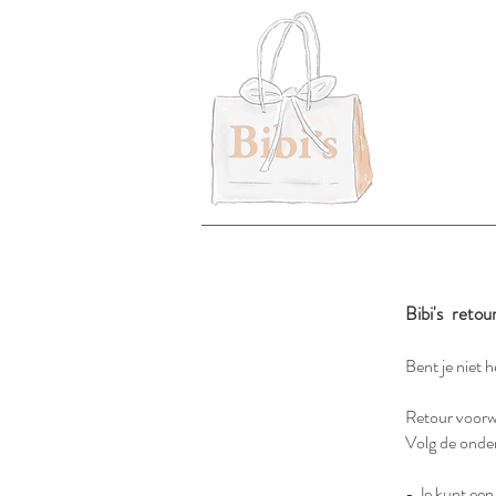
Bibi's retou
Bent je niet 
Retour voor
Volg de onde
- Je kunt een