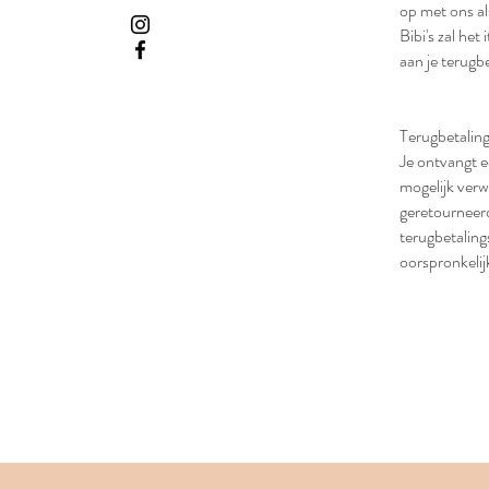
op met ons als
Bibi's zal het
aan je terugb
Terugbetalin
Je ontvangt e
mogelijk verw
geretourneer
terugbetaling
oorspronkeli