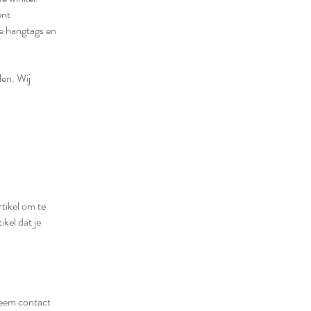
ent
e hangtags en
len. Wij
rtikel om te
ikel dat je
Neem contact