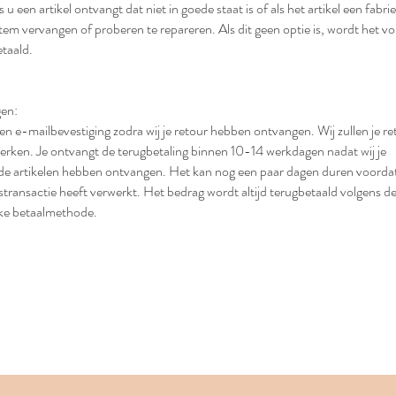
 u een artikel ontvangt dat niet in goede staat is of als het artikel een fabri
 item vervangen of proberen te repareren. Als dit geen optie is, wordt het v
etaald.
gen:
en e-mailbevestiging zodra wij je retour hebben ontvangen. Wij zullen je re
erken. Je ontvangt de terugbetaling binnen 10-14 werkdagen nadat wij je
de artikelen hebben ontvangen. Het kan nog een paar dagen duren voordat
stransactie heeft verwerkt. Het bedrag wordt altijd terugbetaald volgens d
jke betaalmethode.