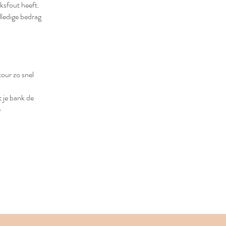
eksfout heeft.
olledige bedrag
tour zo snel
 je bank de
e