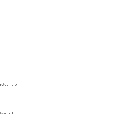
t retourneren.
de winkel.