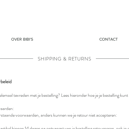
OVER BIBI'S
CONTACT
SHIPPING & RETURNS
rbeleid
helemaal tevreden met je bestelling? Lees hieronder hoe je je bestelling kun
waarden:
rstaande voorwaarden, anders kunnen we je retour niet accepteren:
 artikel binnen 14 dagen na ontvangst van je bestelling retourneren, ook in 